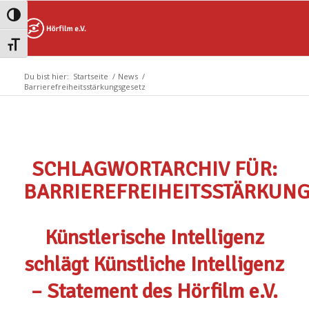
Zum
Zur
Umschalten auf hohe Kontraste
Inhalt
Navigation
springen
springen
Schrift vergrößern
Du bist hier:
Startseite
/
News
/
Barrierefreiheitsstärkungsgesetz
SCHLAGWORTARCHIV FÜR:
BARRIEREFREIHEITSSTÄRKUN
Künstlerische Intelligenz
schlägt Künstliche Intelligenz
– Statement des Hörfilm e.V.