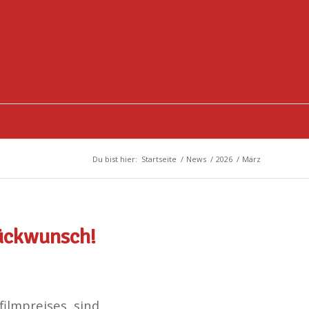
Du bist hier:
Startseite
/
News
/
2026
/
März
lückwunsch!
ilmpreises sind