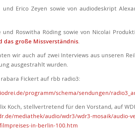
 und Erico Zeyen sowie von audiodeskript Alexa
 und Roswitha Röding sowie von Nicolai Produkt
 das große Missverständnis
.
en wir auch auf zwei Interviews aus unseren Re
hung ausgestrahlt wurden.
rabara Fickert auf rbb radio3:
diodrei.de/programm/schema/sendungen/radio3_a
lix Koch, stellvertretend für den Vorstand, auf WD
dr.de/mediathek/audio/wdr3/wdr3-mosaik/audio-ve
ilmpreises-in-berlin-100.htm