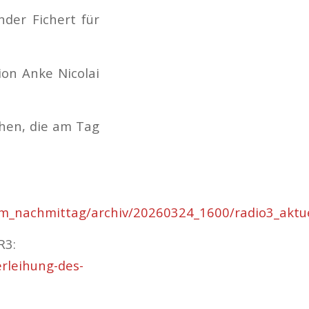
nder Fichert für
ion Anke Nicolai
ihen, die am Tag
m_nachmittag/archiv/20260324_1600/radio3_aktue
R3:
rleihung-des-